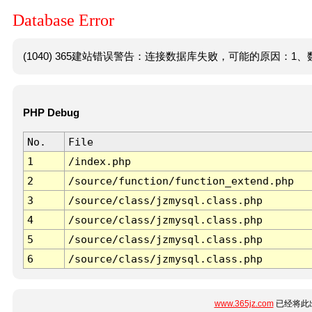
Database Error
(1040) 365建站错误警告：连接数据库失败，可能的原因：1、数
PHP Debug
No.
File
1
/index.php
2
/source/function/function_extend.php
3
/source/class/jzmysql.class.php
4
/source/class/jzmysql.class.php
5
/source/class/jzmysql.class.php
6
/source/class/jzmysql.class.php
www.365jz.com
已经将此