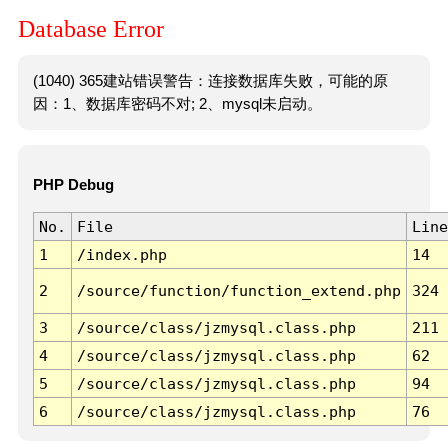
Database Error
(1040) 365建站错误警告：连接数据库失败，可能的原
因：1、数据库密码不对; 2、mysql未启动。
PHP Debug
No.
File
Line
1
/index.php
14
2
/source/function/function_extend.php
324
3
/source/class/jzmysql.class.php
211
4
/source/class/jzmysql.class.php
62
5
/source/class/jzmysql.class.php
94
6
/source/class/jzmysql.class.php
76