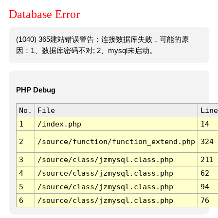
Database Error
(1040) 365建站错误警告：连接数据库失败，可能的原
因：1、数据库密码不对; 2、mysql未启动。
PHP Debug
No.
File
Line
1
/index.php
14
2
/source/function/function_extend.php
324
3
/source/class/jzmysql.class.php
211
4
/source/class/jzmysql.class.php
62
5
/source/class/jzmysql.class.php
94
6
/source/class/jzmysql.class.php
76