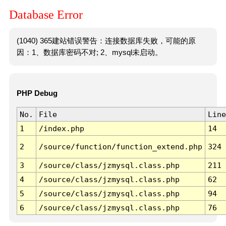
Database Error
(1040) 365建站错误警告：连接数据库失败，可能的原
因：1、数据库密码不对; 2、mysql未启动。
PHP Debug
No.
File
Line
1
/index.php
14
2
/source/function/function_extend.php
324
3
/source/class/jzmysql.class.php
211
4
/source/class/jzmysql.class.php
62
5
/source/class/jzmysql.class.php
94
6
/source/class/jzmysql.class.php
76