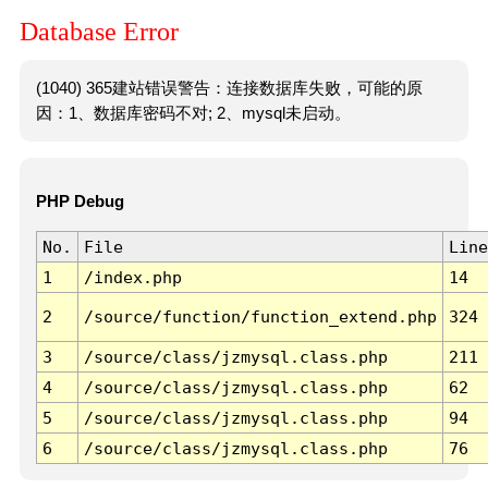
Database Error
(1040) 365建站错误警告：连接数据库失败，可能的原
因：1、数据库密码不对; 2、mysql未启动。
PHP Debug
No.
File
Line
1
/index.php
14
2
/source/function/function_extend.php
324
3
/source/class/jzmysql.class.php
211
4
/source/class/jzmysql.class.php
62
5
/source/class/jzmysql.class.php
94
6
/source/class/jzmysql.class.php
76