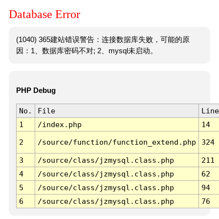
Database Error
(1040) 365建站错误警告：连接数据库失败，可能的原
因：1、数据库密码不对; 2、mysql未启动。
PHP Debug
No.
File
Line
1
/index.php
14
2
/source/function/function_extend.php
324
3
/source/class/jzmysql.class.php
211
4
/source/class/jzmysql.class.php
62
5
/source/class/jzmysql.class.php
94
6
/source/class/jzmysql.class.php
76