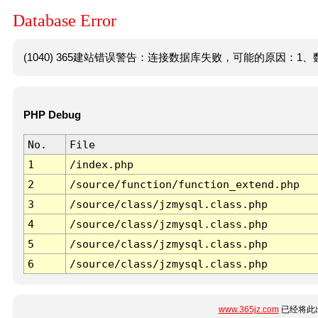
Database Error
(1040) 365建站错误警告：连接数据库失败，可能的原因：1、数
PHP Debug
No.
File
1
/index.php
2
/source/function/function_extend.php
3
/source/class/jzmysql.class.php
4
/source/class/jzmysql.class.php
5
/source/class/jzmysql.class.php
6
/source/class/jzmysql.class.php
www.365jz.com
已经将此