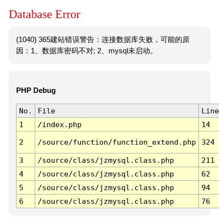
Database Error
(1040) 365建站错误警告：连接数据库失败，可能的原
因：1、数据库密码不对; 2、mysql未启动。
PHP Debug
No.
File
Line
1
/index.php
14
2
/source/function/function_extend.php
324
3
/source/class/jzmysql.class.php
211
4
/source/class/jzmysql.class.php
62
5
/source/class/jzmysql.class.php
94
6
/source/class/jzmysql.class.php
76