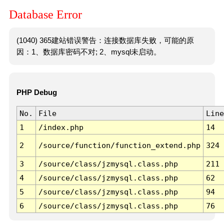
Database Error
(1040) 365建站错误警告：连接数据库失败，可能的原
因：1、数据库密码不对; 2、mysql未启动。
PHP Debug
No.
File
Line
1
/index.php
14
2
/source/function/function_extend.php
324
3
/source/class/jzmysql.class.php
211
4
/source/class/jzmysql.class.php
62
5
/source/class/jzmysql.class.php
94
6
/source/class/jzmysql.class.php
76