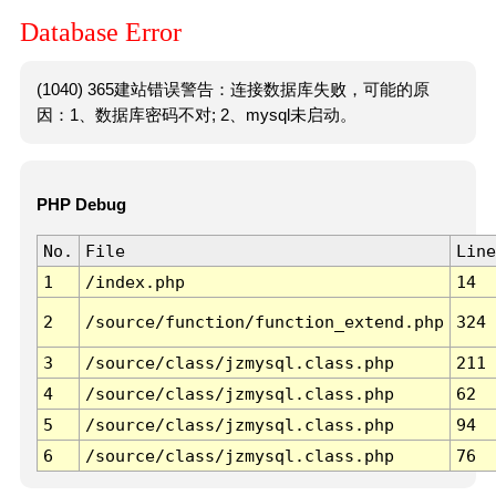
Database Error
(1040) 365建站错误警告：连接数据库失败，可能的原
因：1、数据库密码不对; 2、mysql未启动。
PHP Debug
No.
File
Line
1
/index.php
14
2
/source/function/function_extend.php
324
3
/source/class/jzmysql.class.php
211
4
/source/class/jzmysql.class.php
62
5
/source/class/jzmysql.class.php
94
6
/source/class/jzmysql.class.php
76