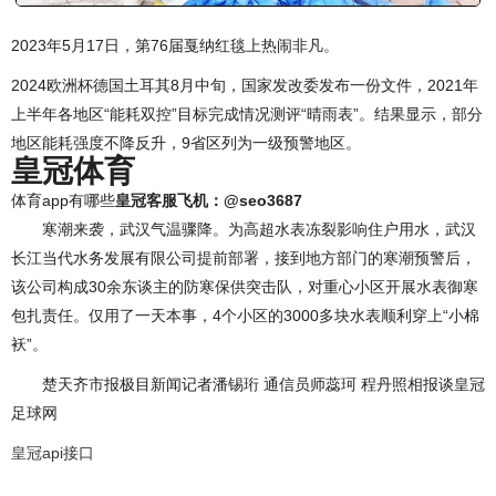
2023年5月17日，第76届戛纳红毯上热闹非凡。
2024欧洲杯德国土耳其8月中旬，国家发改委发布一份文件，2021年
上半年各地区“能耗双控”目标完成情况测评“晴雨表”。结果显示，部分
地区能耗强度不降反升，9省区列为一级预警地区。
皇冠体育
体育app有哪些
皇冠客服飞机：@seo3687
寒潮来袭，武汉气温骤降。为高超水表冻裂影响住户用水，武汉
长江当代水务发展有限公司提前部署，接到地方部门的寒潮预警后，
该公司构成30余东谈主的防寒保供突击队，对重心小区开展水表御寒
包扎责任。仅用了一天本事，4个小区的3000多块水表顺利穿上“小棉
袄”。
楚天齐市报极目新闻记者潘锡珩 通信员师蕊珂 程丹照相报谈皇冠
足球网
皇冠api接口