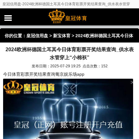
皇冠信用盘-2024欧洲杯德国土耳其今日体育彩票开奖结果查询_供水表水管穿
上“小棉袄”
你的位置：
皇冠信用盘
>
新宝体育
> 2024欧洲杯德国土耳其今日体
2024欧洲杯德国土耳其今日体育彩票开奖结果查询_供水表
育彩票开奖结果查询_供水表水管穿上“小棉袄”
水管穿上“小棉袄”
发布日期：2025-07-29 19:25 点击次数：152
今日体育彩票开奖结果查询葡京娱乐场app