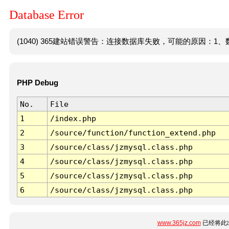
Database Error
(1040) 365建站错误警告：连接数据库失败，可能的原因：1、数
PHP Debug
No.
File
1
/index.php
2
/source/function/function_extend.php
3
/source/class/jzmysql.class.php
4
/source/class/jzmysql.class.php
5
/source/class/jzmysql.class.php
6
/source/class/jzmysql.class.php
www.365jz.com
已经将此