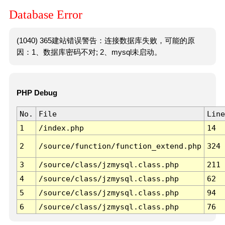
Database Error
(1040) 365建站错误警告：连接数据库失败，可能的原
因：1、数据库密码不对; 2、mysql未启动。
PHP Debug
No.
File
Line
1
/index.php
14
2
/source/function/function_extend.php
324
3
/source/class/jzmysql.class.php
211
4
/source/class/jzmysql.class.php
62
5
/source/class/jzmysql.class.php
94
6
/source/class/jzmysql.class.php
76