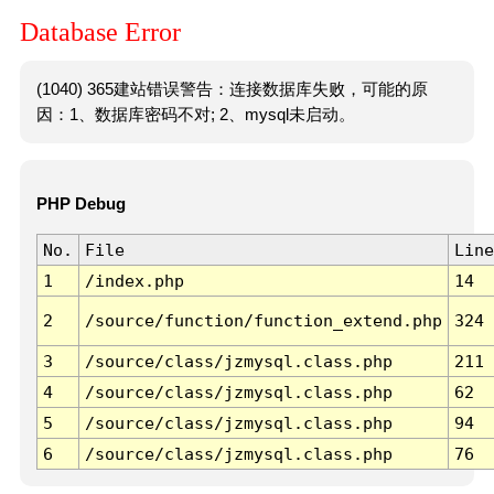
Database Error
(1040) 365建站错误警告：连接数据库失败，可能的原
因：1、数据库密码不对; 2、mysql未启动。
PHP Debug
No.
File
Line
1
/index.php
14
2
/source/function/function_extend.php
324
3
/source/class/jzmysql.class.php
211
4
/source/class/jzmysql.class.php
62
5
/source/class/jzmysql.class.php
94
6
/source/class/jzmysql.class.php
76