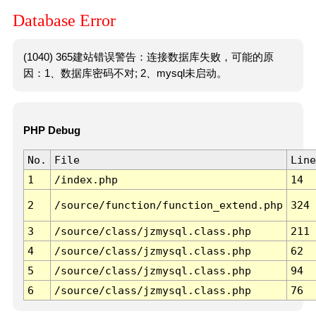
Database Error
(1040) 365建站错误警告：连接数据库失败，可能的原
因：1、数据库密码不对; 2、mysql未启动。
PHP Debug
No.
File
Line
1
/index.php
14
2
/source/function/function_extend.php
324
3
/source/class/jzmysql.class.php
211
4
/source/class/jzmysql.class.php
62
5
/source/class/jzmysql.class.php
94
6
/source/class/jzmysql.class.php
76