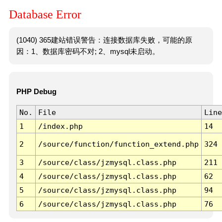
Database Error
(1040) 365建站错误警告：连接数据库失败，可能的原
因：1、数据库密码不对; 2、mysql未启动。
PHP Debug
No.
File
Line
1
/index.php
14
2
/source/function/function_extend.php
324
3
/source/class/jzmysql.class.php
211
4
/source/class/jzmysql.class.php
62
5
/source/class/jzmysql.class.php
94
6
/source/class/jzmysql.class.php
76