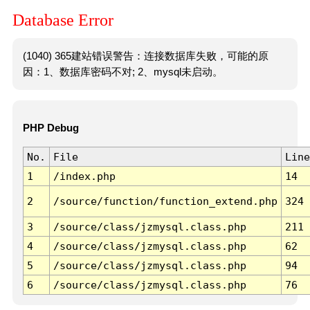
Database Error
(1040) 365建站错误警告：连接数据库失败，可能的原
因：1、数据库密码不对; 2、mysql未启动。
PHP Debug
No.
File
Line
1
/index.php
14
2
/source/function/function_extend.php
324
3
/source/class/jzmysql.class.php
211
4
/source/class/jzmysql.class.php
62
5
/source/class/jzmysql.class.php
94
6
/source/class/jzmysql.class.php
76