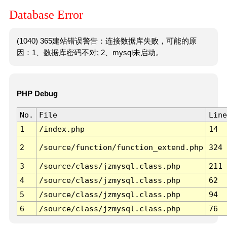
Database Error
(1040) 365建站错误警告：连接数据库失败，可能的原
因：1、数据库密码不对; 2、mysql未启动。
PHP Debug
No.
File
Line
1
/index.php
14
2
/source/function/function_extend.php
324
3
/source/class/jzmysql.class.php
211
4
/source/class/jzmysql.class.php
62
5
/source/class/jzmysql.class.php
94
6
/source/class/jzmysql.class.php
76