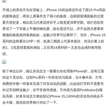
手感上的变化不光在背板上，iPhone 15的边框还作念了跟15 Pro同款
的圆角搞定，再加上屏幕作念了很小的曲面，边框跟玻璃面板的过渡
要天然好多，相比前几代来说持在手上嗅觉更清翠空隙。咱们也给世
界试了一下市面上平庸的钢化膜，贴合度还可以，并不会因为屏幕有
微微的曲面就闭幕易粘贴，这极少世界可以释怀了。另外，iPhone 15
系列的边框要比14窄一些，机身三围跟上代基本接洽，何况分量上轻
的1、2克莫得显着的感知，正在用14系列的一又友也会感到相等熟
谙。
除了神志以外，能让东说念主一眼看出你在用新iPhone的，还有正面
的这个灵动岛。过程Pro系列一年的尝试与践诺，当今像外卖、打车、
舆图软件都一经基本完成了对灵动岛的适配，比如说打车时不需要另
外记车招牌这极少，在平常相等便捷。不外因为莫得ProMotion自顺
应高刷，好多东说念主都会惦记iPhone 15上60Hz的灵动岛动画会不
会卡顿，我也给世界推行对比了一下。