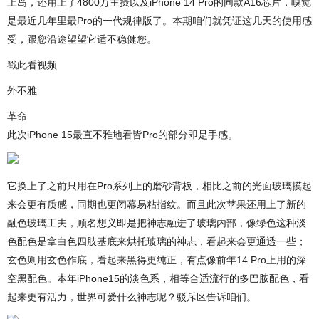
上岛，还用上了4800万主摄以及iPhone 14 Pro的同款A16芯片，嗅觉
是最近几年里最Pro的一代规律版了。本期咱们就凭证这几天的使用感
受，跟您沿途望望它适不稳健您。
戳此看视频
外不雅
革命
此次iPhone 15最直不雅地看皆Pro的部分即是手感。
它换上了之前只用在Pro系列上的磨砂背板，相比之前的光面玻璃摸起
来会更有质感，同期也更闭幕易粘指纹。而且此次苹果还用上了新的
融色玻璃工夫，顾名想义即是把神志融进了玻璃内部，像绿色这种淡
色配色是拿白色四肢基底来烘托玻璃的神志，看起来会更通透一些；
玄色则用玄色作底，看起来黑得更纯正，有点像前年14 Pro上用的深
空黑配色。本年iPhone15的淡色系，相等合适流行的多巴胺配色，看
起来更有活力，世界可爱什么神志呢？驳斥区告诉咱们。