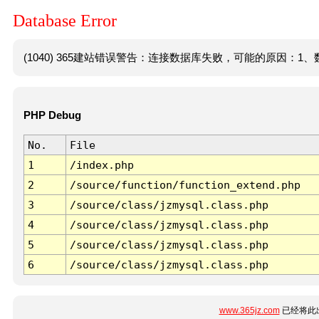
Database Error
(1040) 365建站错误警告：连接数据库失败，可能的原因：1、数
PHP Debug
No.
File
1
/index.php
2
/source/function/function_extend.php
3
/source/class/jzmysql.class.php
4
/source/class/jzmysql.class.php
5
/source/class/jzmysql.class.php
6
/source/class/jzmysql.class.php
www.365jz.com
已经将此