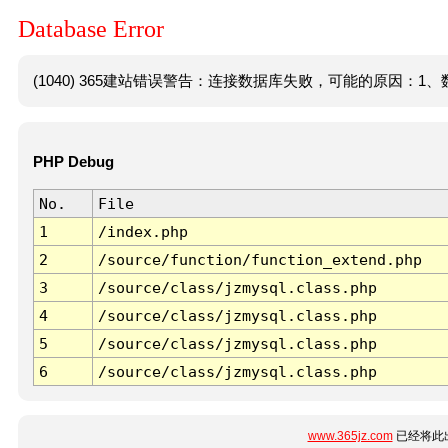
Database Error
(1040) 365建站错误警告：连接数据库失败，可能的原因：1、数
PHP Debug
No.
File
1
/index.php
2
/source/function/function_extend.php
3
/source/class/jzmysql.class.php
4
/source/class/jzmysql.class.php
5
/source/class/jzmysql.class.php
6
/source/class/jzmysql.class.php
www.365jz.com
已经将此