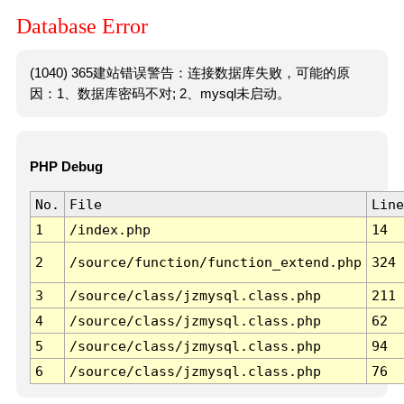
Database Error
(1040) 365建站错误警告：连接数据库失败，可能的原
因：1、数据库密码不对; 2、mysql未启动。
PHP Debug
No.
File
Line
1
/index.php
14
2
/source/function/function_extend.php
324
3
/source/class/jzmysql.class.php
211
4
/source/class/jzmysql.class.php
62
5
/source/class/jzmysql.class.php
94
6
/source/class/jzmysql.class.php
76