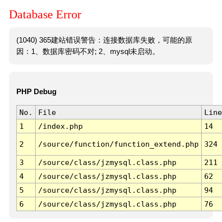
Database Error
(1040) 365建站错误警告：连接数据库失败，可能的原
因：1、数据库密码不对; 2、mysql未启动。
PHP Debug
No.
File
Line
1
/index.php
14
2
/source/function/function_extend.php
324
3
/source/class/jzmysql.class.php
211
4
/source/class/jzmysql.class.php
62
5
/source/class/jzmysql.class.php
94
6
/source/class/jzmysql.class.php
76