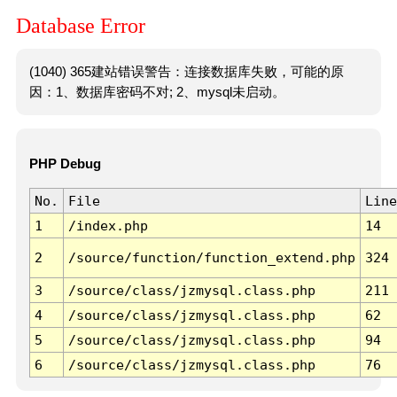
Database Error
(1040) 365建站错误警告：连接数据库失败，可能的原
因：1、数据库密码不对; 2、mysql未启动。
PHP Debug
No.
File
Line
1
/index.php
14
2
/source/function/function_extend.php
324
3
/source/class/jzmysql.class.php
211
4
/source/class/jzmysql.class.php
62
5
/source/class/jzmysql.class.php
94
6
/source/class/jzmysql.class.php
76