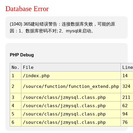
Database Error
(1040) 365建站错误警告：连接数据库失败，可能的原
因：1、数据库密码不对; 2、mysql未启动。
PHP Debug
No.
File
Line
1
/index.php
14
2
/source/function/function_extend.php
324
3
/source/class/jzmysql.class.php
211
4
/source/class/jzmysql.class.php
62
5
/source/class/jzmysql.class.php
94
6
/source/class/jzmysql.class.php
76