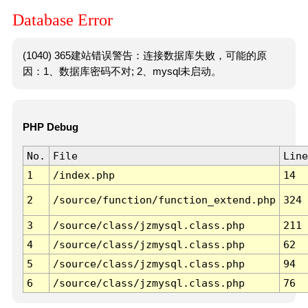
Database Error
(1040) 365建站错误警告：连接数据库失败，可能的原
因：1、数据库密码不对; 2、mysql未启动。
PHP Debug
No.
File
Line
1
/index.php
14
2
/source/function/function_extend.php
324
3
/source/class/jzmysql.class.php
211
4
/source/class/jzmysql.class.php
62
5
/source/class/jzmysql.class.php
94
6
/source/class/jzmysql.class.php
76