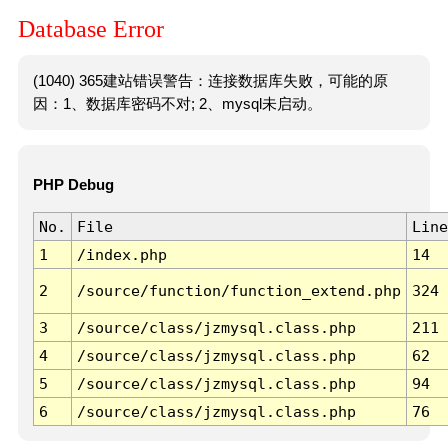
Database Error
(1040) 365建站错误警告：连接数据库失败，可能的原
因：1、数据库密码不对; 2、mysql未启动。
PHP Debug
No.
File
Line
1
/index.php
14
2
/source/function/function_extend.php
324
3
/source/class/jzmysql.class.php
211
4
/source/class/jzmysql.class.php
62
5
/source/class/jzmysql.class.php
94
6
/source/class/jzmysql.class.php
76